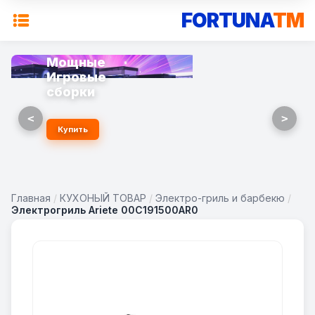
FORTUNA
TM
Мощные
Игровые
сборки
<
>
Купить
Главная
/
КУХОНЫЙ ТОВАР
/
Электро-гриль и барбекю
/
Электрогриль Ariete 00C191500AR0