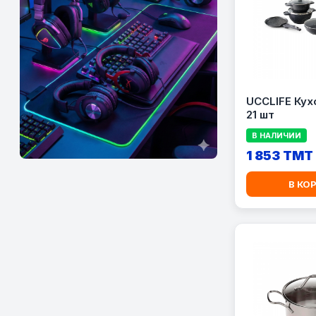
UCCLIFE Кух
21 шт
В НАЛИЧИИ
1 853 TMT
В КО