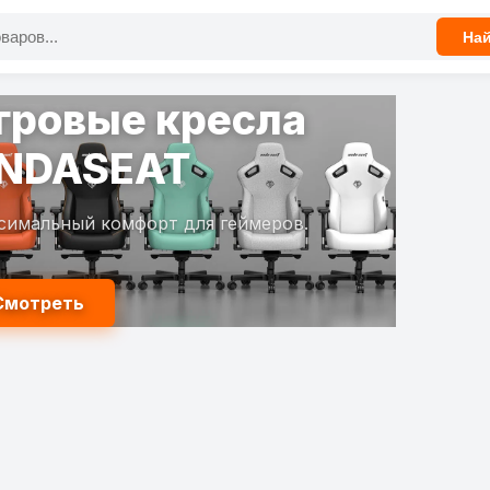
На
гровые кресла
NDASEAT
симальный комфорт для геймеров.
Смотреть