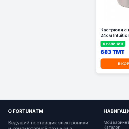
Кастрюля с
24см Intuitio
B8644674
В НАЛИЧИИ
683 TMT
В КО
О FORTUNATM
НАВИГАЦ
Ведущий поставщик электроники
Мой кабине
Каталог
и компьютерной техники в