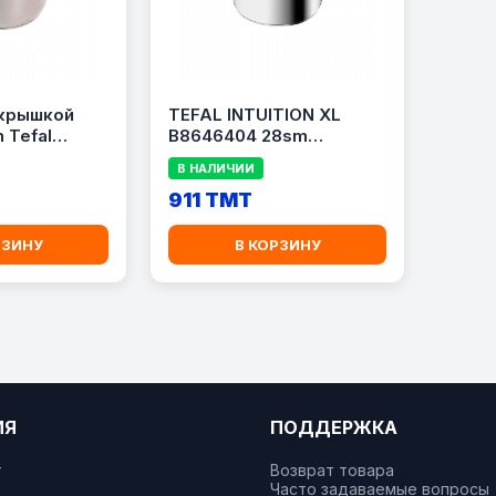
 крышкой
TEFAL INTUITION XL
n Tefal
B8646404 28sm
КАСТРЮЛЯ
В НАЛИЧИИ
911 TMT
РЗИНУ
В КОРЗИНУ
ИЯ
ПОДДЕРЖКА
т
Возврат товара
Часто задаваемые вопросы