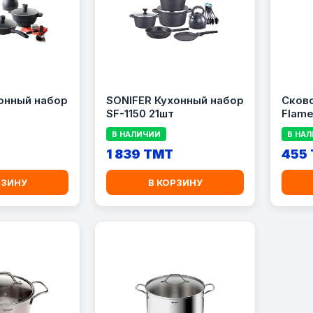
онный набор
SONIFER Кухонный набор
Сков
SF-1150 21шт
Flam
В НАЛИЧИИ
В НА
1 839 TMT
455
РЗИНУ
В КОРЗИНУ