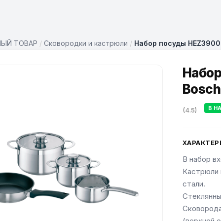
НЫЙ ТОВАР
/
Сковородки и кастрюли
/
Набор посуды HEZ3900
Набор
Bosch
В Н
(4.5)
ХАРАКТЕР
В набор вх
Кастрюли 
стали.
Стеклянны
Сковорода
(верхней 