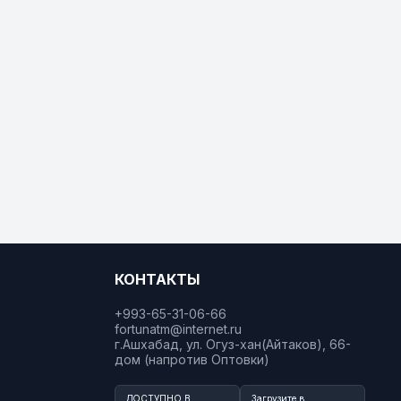
КОНТАКТЫ
+993-65-31-06-66
fortunatm@internet.ru
г.Ашхабад, ул. Огуз-хан(Айтаков), 66-
дом (напротив Оптовки)
ДОСТУПНО В
Загрузите в