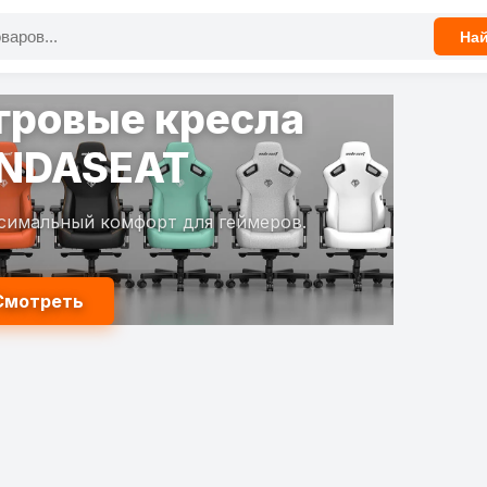
На
гровые кресла
NDASEAT
симальный комфорт для геймеров.
Смотреть