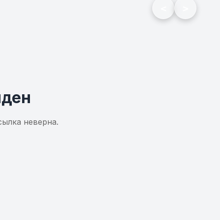
<
>
йден
сылка неверна.