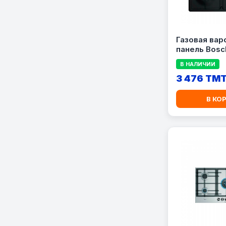
Газовая вар
панель Bosc
PBP6C6K80
В НАЛИЧИИ
3 476 TM
В КО