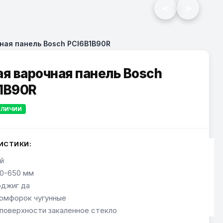
<
>
ная панель Bosch PCI6B1B90R
ая варочная панель Bosch
1B90R
АЛИЧИИ
ИСТИКИ:
й
0-650 мм
джиг да
омфорок чугунные
поверхности закаленное стекло