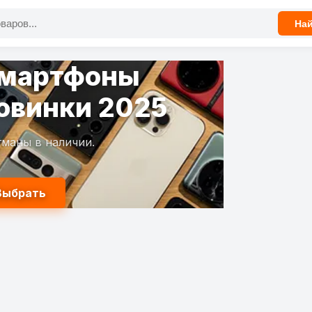
На
ощные
гровые сборки
ля любых задач.
Купить