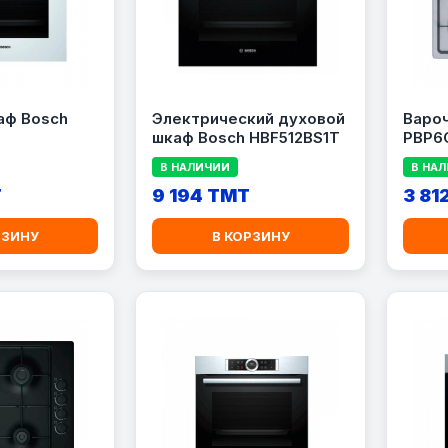
аф Bosch
Электрический духовой
Вароч
шкаф Bosch HBF512BS1T
PBP6
В НАЛИЧИИ
В НА
T
9 194 TMT
3 81
РЗИНУ
В КОРЗИНУ