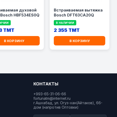
аиваемая духовой
Встраиваемая вытяжка
 Bosch HBF534ES0Q
Bosch DFT63CA20Q
ЛИЧИИ
В НАЛИЧИИ
3 TMT
2 355 TMT
В КОРЗИНУ
В КОРЗИНУ
КОНТАКТЫ
+993-65-31-06-66
fortunatm@internet.ru
г.Ашхабад, ул. Огуз-хан(Айтаков), 66-
дом (напротив Оптовки)