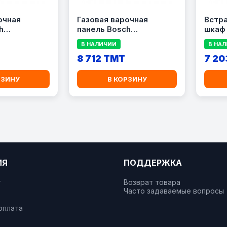
очная
Газовая варочная
Встр
h
панель Bosch
шкаф
M
PCS7A5M90
В НАЛИЧИИ
В НА
8 712 TMT
7 20
РЗИНУ
В КОРЗИНУ
ИЯ
ПОДДЕРЖКА
т
Возврат товара
Часто задаваемые вопросы
оплата