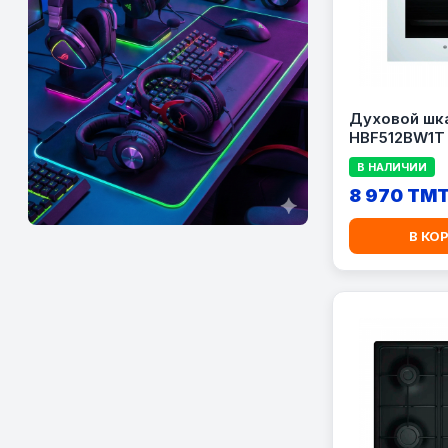
Духовой шк
HBF512BW1T
В НАЛИЧИИ
8 970 TM
В КО