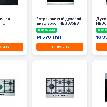
очная
Встраиваемый духовой
Духо
h
шкаф Bosch HBG635BS1
HBG6
Q
В НАЛИЧИИ
В НА
T
14 576 TMT
16 3
РЗИНУ
В КОРЗИНУ