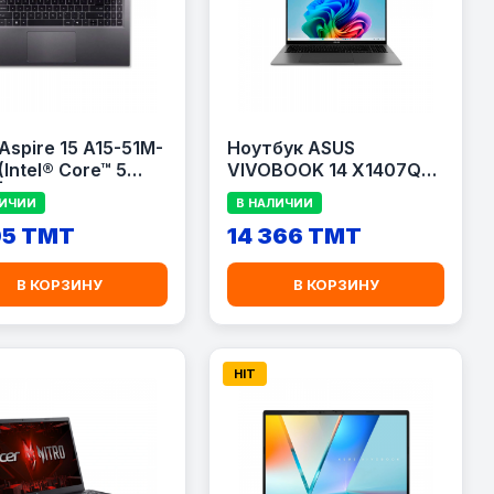
Aspire 15 A15-51M-
Ноутбук ASUS
(Intel® Core™ 5
VIVOBOOK 14 X1407QA-
| 15.6" FullHD
LY043W
ЛИЧИИ
В НАЛИЧИИ
0x1080) TN
05 TMT
14 366 TMT
В КОРЗИНУ
В КОРЗИНУ
HIT