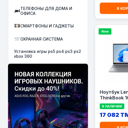
ТЕЛЕФОНЫ ДЛЯ ДОМА И
В КО
ОФИСА
СМАРТФОНЫ И ГАДЖЕТЫ
New
ОХРАННАЯ СИСТЕМА
Установка игры ps5 ps4 ps3 ps2
xbox 360
Ноутбук Le
ThinkBook 1
Intel Core U
В НАЛИЧИИ
8GB RAM, 5
17 082 T
16.0" WUXGA
(LAPLE21SK
В КО