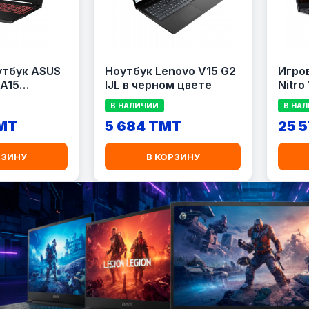
утбук ASUS
Ноутбук Lenovo V15 G2
Игро
 A15
IJL в черном цвете
Nitro
049
(Obsi
В НАЛИЧИИ
В НА
TMT
5 684 TMT
25 
РЗИНУ
В КОРЗИНУ