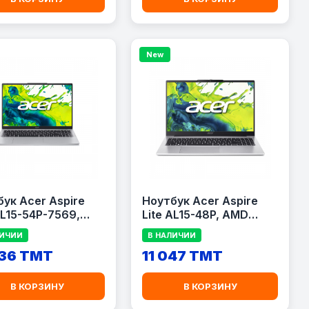
New
ук Acer Aspire
Ноутбук Acer Aspire
AL15-54P-7569,
Lite AL15-48P, AMD
Core Ultra 7 155U,
Ryzen 7 5825U, 8GB
ЛИЧИИ
В НАЛИЧИИ
RAM, 512GB SSD,
RAM, 512GB SSD, 15.6"
036 TMT
11 047 TMT
 FHD, Silver
FHD, Silver
ACNX.DTHEM.002)
(LAPACNX.DTBER.001)
В КОРЗИНУ
В КОРЗИНУ