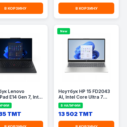
c Silver (RLEF-
(LAPASF1504VABQ336)
1)
В КОРЗИНУ
В КОРЗИНУ
New
бук Lenovo
Ноутбук HP 15 FD2043
Pad E14 Gen 7, Intel
AI, Intel Core Ultra 7
Ultra 7 240H, 16GB
255U, 8GB RAM, 512GB
ЛИЧИИ
В НАЛИЧИИ
512GB SSD, 14.0"
SSD, 15.6" FHD, Silver
685 TMT
13 502 TMT
Black
(D41PKEA#BH5)
LE21T9006FIG)
В КОРЗИНУ
В КОРЗИНУ