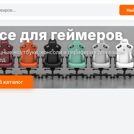
На
се для геймеров
ные ноутбуки, консоли и периферия для ваших
ед.
В каталог