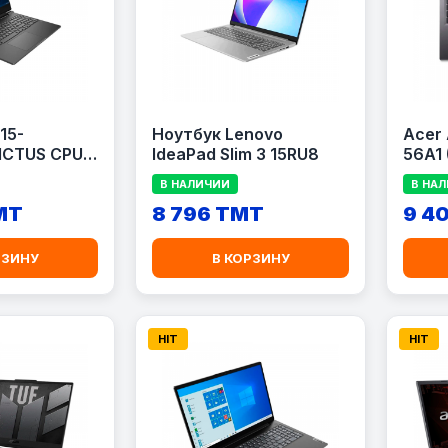
15-
Ноутбук Lenovo
Acer 
CTUS CPU I-
IdeaPad Slim 3 15RU8
56A1 
120U 
В НАЛИЧИИ
В НА
(192
MT
8 796 TMT
9 4
РЗИНУ
В КОРЗИНУ
HIT
HIT