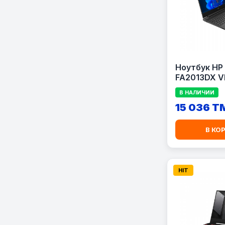
Ноутбук HP 
FA2013DX VI
5 13420H
В НАЛИЧИИ
15 036 T
В КО
HIT