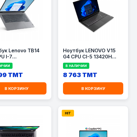
бук Lenovo TB14
Ноутбук LENOVO V15
U I-7
G4 CPU CI-5 13420H
0H(14/20)/RAM
BLACK
ЛИЧИИ
В НАЛИЧИИ
SSD 512GB
299 TMT
8 763 TMT
В КОРЗИНУ
В КОРЗИНУ
HIT