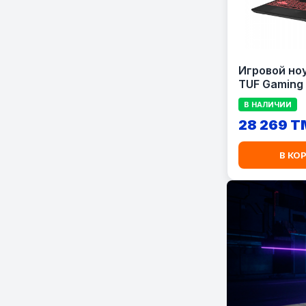
Игровой но
TUF Gaming
FA507UI-LP
В НАЛИЧИИ
28 269 
В КО