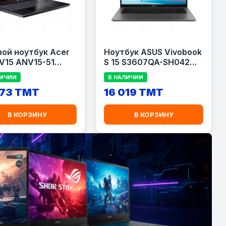
вой ноутбук Acer
Ноутбук ASUS Vivobook
 V15 ANV15-51
S 15 S3607QA-SH042W
dian Black)
(Cool Silver) — Copilot+
ЛИЧИИ
В НАЛИЧИИ
PC
573 TMT
16 019 TMT
В КОРЗИНУ
В КОРЗИНУ